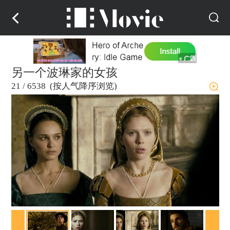
另一个波琳家的女孩
21
/
6538 (按人气降序浏览)