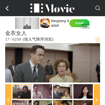
金衣女人
17
/
6250 (按人气降序浏览)