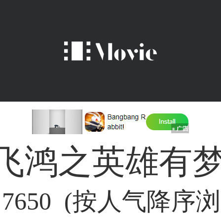
飞鸿之英雄有
/
7650 (按人气降序浏