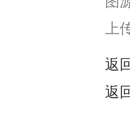
图
上传
返
返