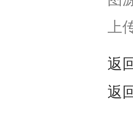
上传
返
返