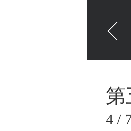
第
4
/