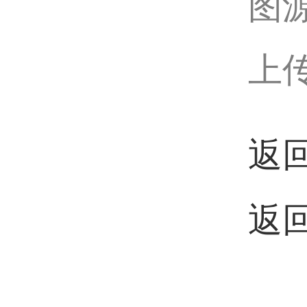
图
上传
返
返