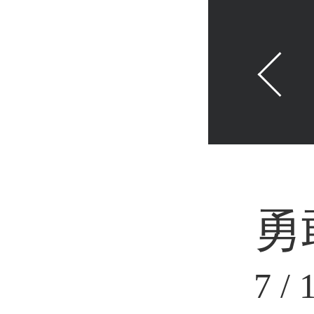
勇
7
/