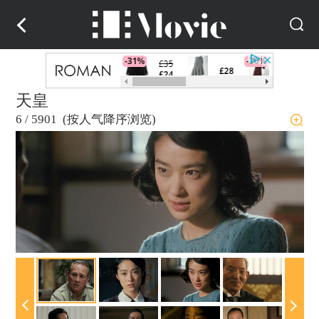
天皇
6
/
5901 (按人气降序浏览)