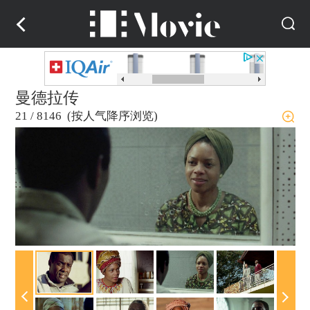
曼德拉传
21
/
8146 (按人气降序浏览)