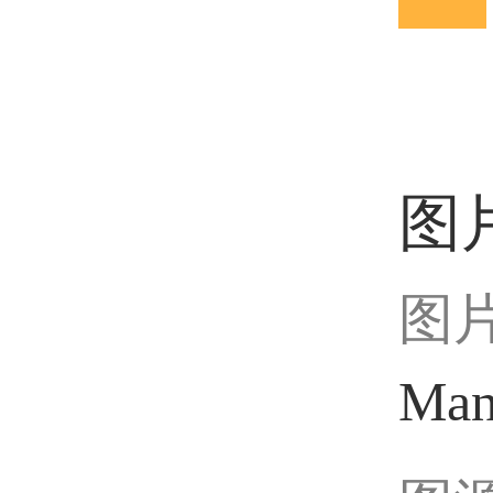
图
图
Man