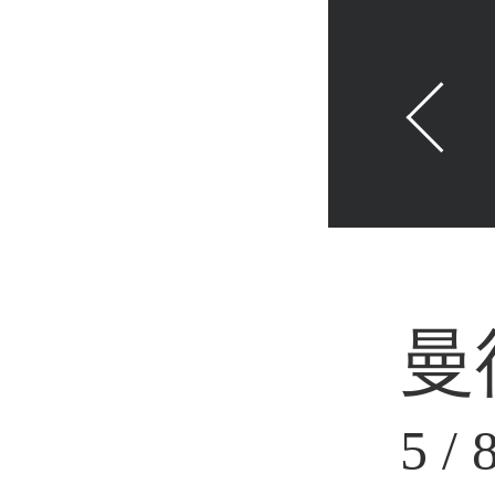
曼
5
/