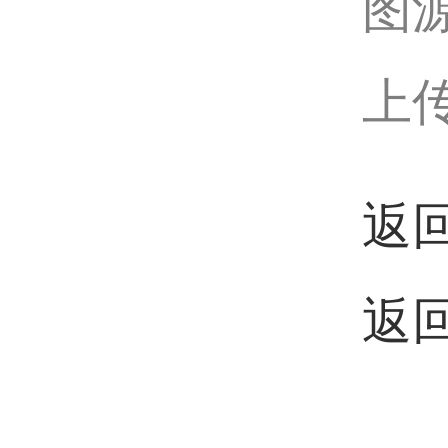
图
上传
返
返