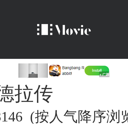
德拉传
8146 (按人气降序浏