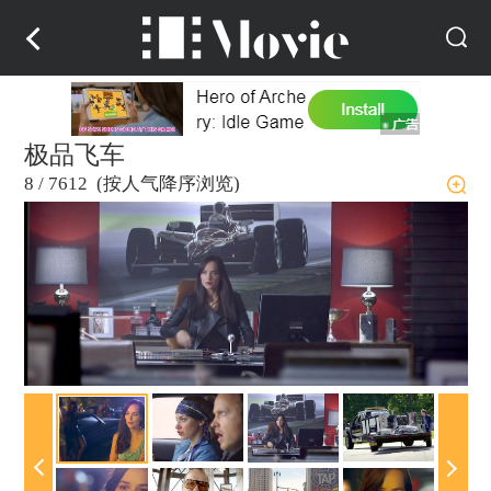
极品飞车
8
/
7612 (按人气降序浏览)