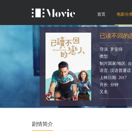
首页
电影分
已读不回的
导演: 罗安得
类型:
制片国家/地区: 
语言: 汉语普通话
上映日期: 2017
片长: 分钟
又名:
剧情简介