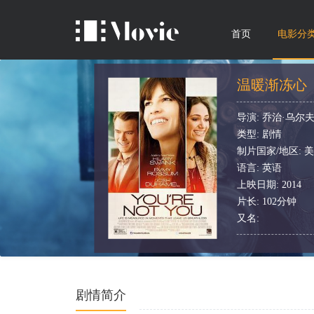
首页
电影分
温暖渐冻心
导演: 乔治·乌尔
类型: 剧情
制片国家/地区: 
语言: 英语
上映日期: 2014
片长: 102分钟
又名:
剧情简介